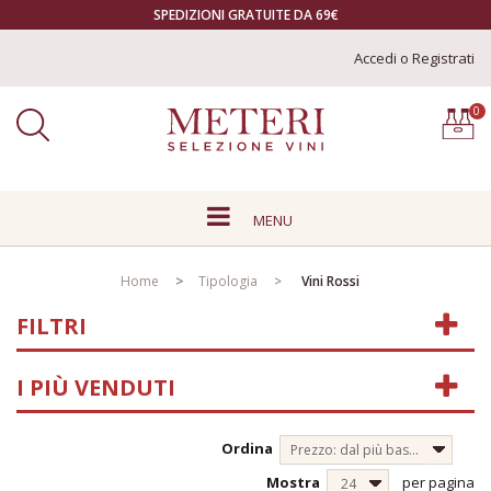
SPEDIZIONI GRATUITE DA 69€
Accedi o Registrati
0
MENU
+
TIPOLOGIA
Home
>
Tipologia
>
Vini Rossi
+
VINI ITALIANI
FILTRI
+
VINI FRANCESI
I PIÙ VENDUTI
VINI AUSTRIACI
VINI SLOVENI
Ordina
Prezzo: dal più basso
+
VITIGNI
Mostra
per pagina
24